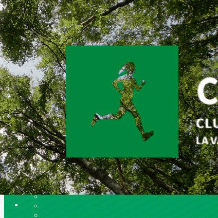
Exporter les lignes sélectionnées
Exporter toutes les colonnes
Exporter uniquement les colonnes affichées
Menu
<
>
La Soirée d'Accueil
La Galette des Rois
Le Trail Entre Save et Galop
Le Week-End Nature
Ajoutez un logo, un bouton, des réseaux sociaux
Cliquez pour éditer