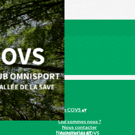
Le COVS
▴
▾
Qui sommes nous ?
Nous contacter
Nos activités
▴
▾
Adhérer au COVS