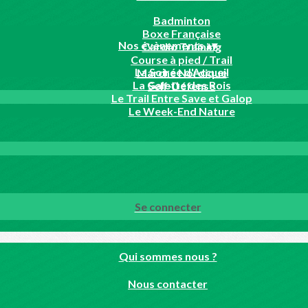
Badminton
Boxe Française
Nos évènements
▴
▾
Cardio Training
Course à pied / Trail
La Soirée d'Accueil
Marche Nordique
La Galette des Rois
Self-Défense
Le Trail Entre Save et Galop
Le Week-End Nature
Se connecter
Qui sommes nous ?
Nous contacter